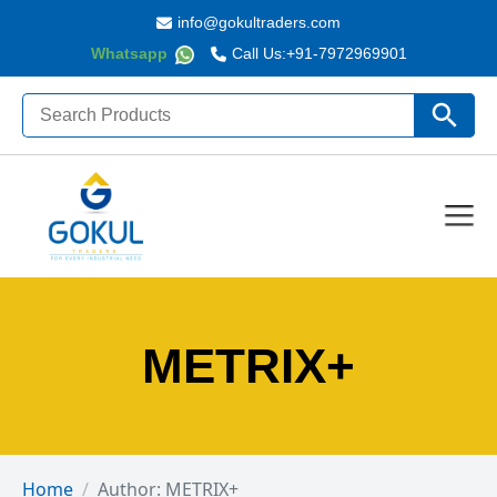
info@gokultraders.com
Whatsapp
Call Us:
+91-7972969901
Search
Search Butto
for:
METRIX+
Home
Author: METRIX+